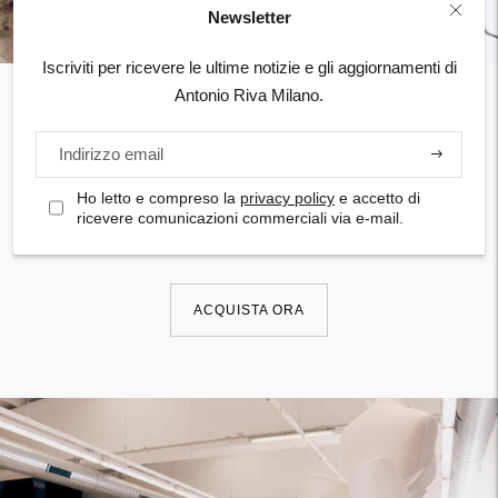
Newsletter
Iscriviti per ricevere le ultime notizie e gli aggiornamenti di
Antonio Riva Milano.
Eleganza senza tempo
Iscriviti
Scopri gli abiti da cerimonia pensati per accompagnare
Ho letto e compreso la
privacy policy
e accetto di
i momenti più significativi, trasformandoli in ricordi
ricevere comunicazioni commerciali via e-mail.
indelebili attraverso eleganza e cura del dettaglio.
ACQUISTA ORA